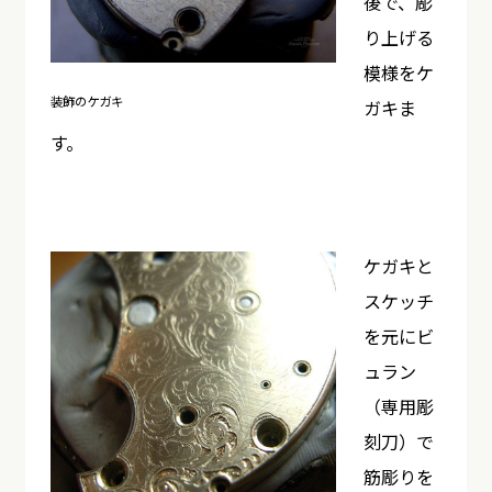
後で、彫
り上げる
模様をケ
装飾のケガキ
ガキま
す。
ケガキと
スケッチ
を元にビ
ュラン
（専用彫
刻刀）で
筋彫りを