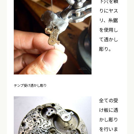
下穴を頼
りにヤス
リ、糸鋸
を使用し
て透かし
彫り。
テンプ受け透かし彫り
全ての受
け板に透
かし彫り
を行いま