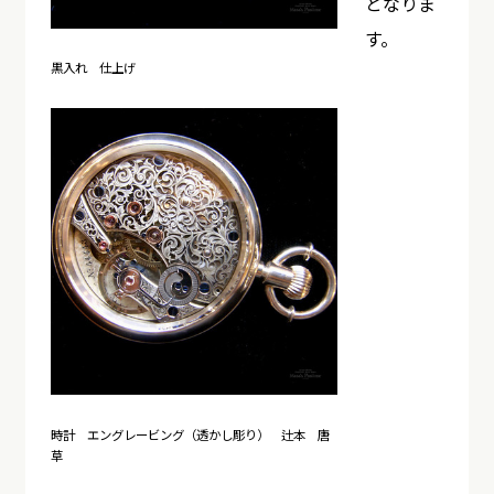
となりま
す。
黒入れ 仕上げ
時計 エングレービング（透かし彫り） 辻本 唐
草