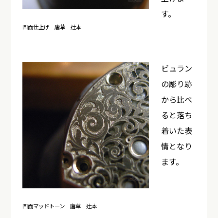
す。
凹面仕上げ 唐草 辻本
ビュラン
の彫り跡
から比べ
ると落ち
着いた表
情となり
ます。
凹面マッドトーン 唐草 辻本