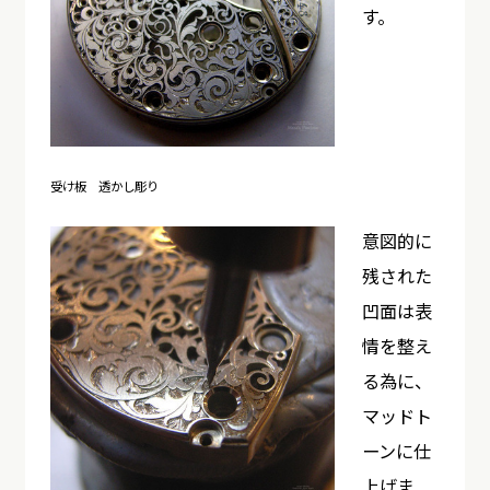
す。
受け板 透かし彫り
意図的に
残された
凹面は表
情を整え
る為に、
マッドト
ーンに仕
上げま