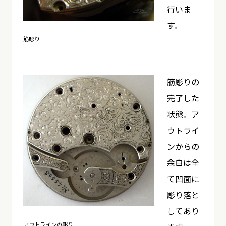
行いま
す。
筋彫り
筋彫りの
完了した
状態。ア
ウトライ
ンからの
余白は全
て凹面に
彫り落と
してあり
アウトラインの彫り