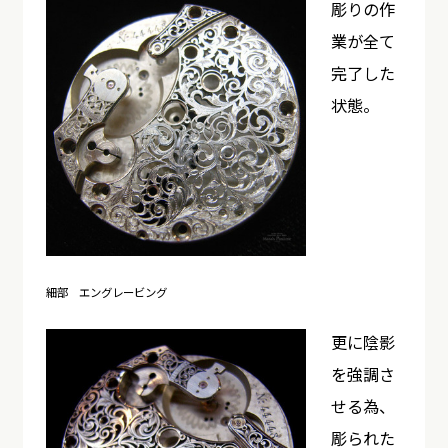
彫りの作
業が全て
完了した
状態。
細部 エングレービング
更に陰影
を強調さ
せる為、
彫られた