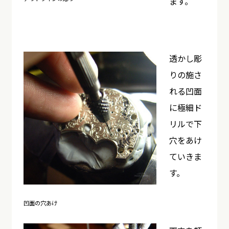
ます。
透かし彫
りの施さ
れる凹面
に極細ド
リルで下
穴をあけ
ていきま
す。
凹面の穴あけ