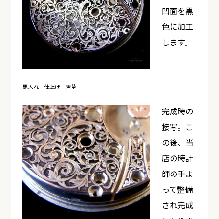
凹面を黒
色に加工
します。
黒入れ 仕上げ 唐草
完成時の
接写。こ
の後、当
店の時計
師の手よ
って整備
され完成