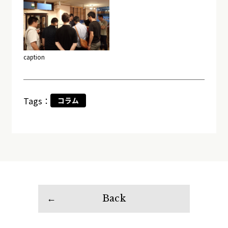
caption
Tags：
コラム
Back