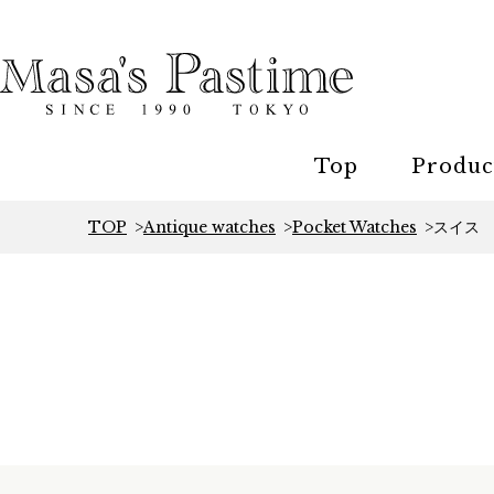
Top
Produc
TOP
Antique watches
Pocket Watches
スイス