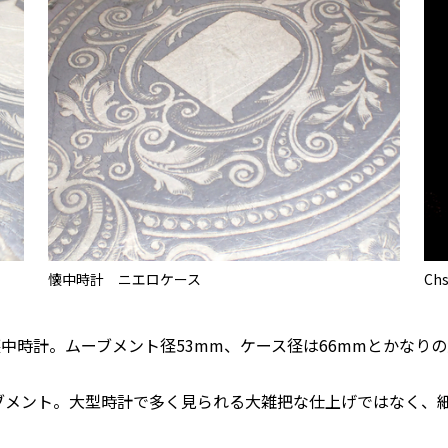
懐中時計 ニエロケース
Chs
された大型懐中時計。ムーブメント径53mm、ケース径は66mmとかなり
ブメント。大型時計で多く見られる大雑把な仕上げではなく、