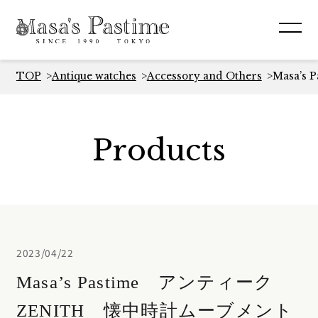
TOP
Antique watches
Accessory and Others
Masa’
Products
2023/04/22
Masa’s Pastime アンティーク
ZENITH 懐中時計ムーブメント