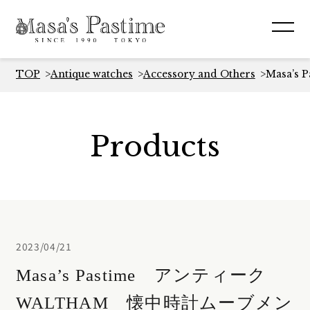
TOP
Antique watches
Accessory and Others
Masa’
Products
2023/04/21
Masa’s Pastime アンティーク
WALTHAM 懐中時計ムーブメン