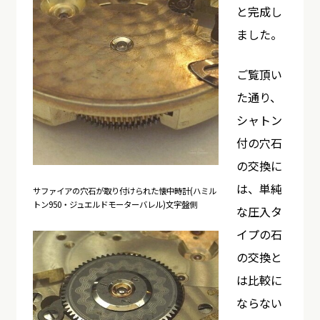
と完成し
ました。
ご覧頂い
た通り、
シャトン
付の穴石
の交換に
は、単純
サファイアの穴石が取り付けられた懐中時計(ハミル
トン950・ジュエルドモーターバレル)文字盤側
な圧入タ
イプの石
の交換と
は比較に
ならない