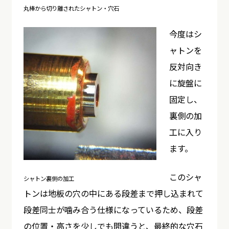
丸棒から切り離されたシャトン・穴石
今度はシ
ャトンを
反対向き
に旋盤に
固定し、
裏側の加
工に入り
ます。
このシャ
シャトン裏側の加工
トンは地板の穴の中にある段差まで押し込まれて
段差同士が噛み合う仕様になっているため、段差
の位置・高さを少しでも間違うと、最終的な穴石