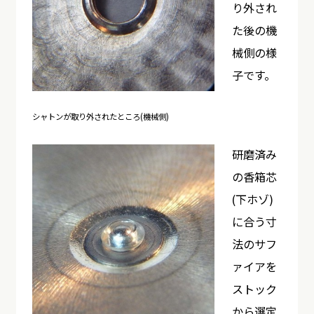
り外され
た後の機
械側の様
子です。
シャトンが取り外されたところ(機械側)
研磨済み
の香箱芯
(下ホゾ)
に合う寸
法のサフ
ァイアを
ストック
から選定