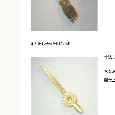
削り出し始めたK18の板
寸法
ちな
面仕