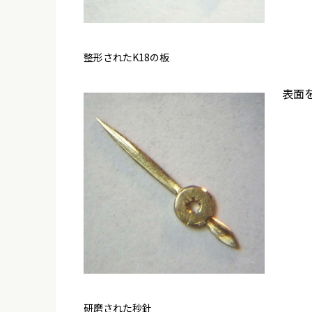
整形されたK18の板
表面
研磨された秒針