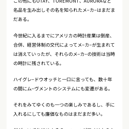
この他にもOTAY、TOREMONT、AURORAなど
名品を生み出しその名を知られたメ−カ−はまだま
だある。
今世紀に入るまでにアメリカの時計産業は倒産、
合併、経営体制の交代によってメ−カ−が生まれて
は消えていったが、それらのメ−カ−の技術は当時
の時計に残されている。
ハイグレ−ドウオッチと一口に言っても、数十年
の間にム−ヴメントのシステムにも変遷がある。
それをみてゆくのも一つの楽しみであるし、手に
入れるにしても廉価なものはまだまだ多い。