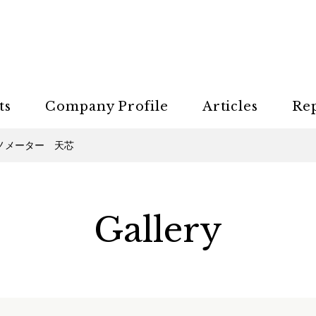
ts
Company Profile
Articles
Re
ノメーター 天芯
Gallery