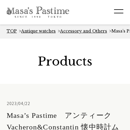
TOP
Antique watches
Accessory and Others
Masa’s
Products
2023/04/22
Masa’s Pastime アンティーク
Vacheron&Constantin 懐中時計ム