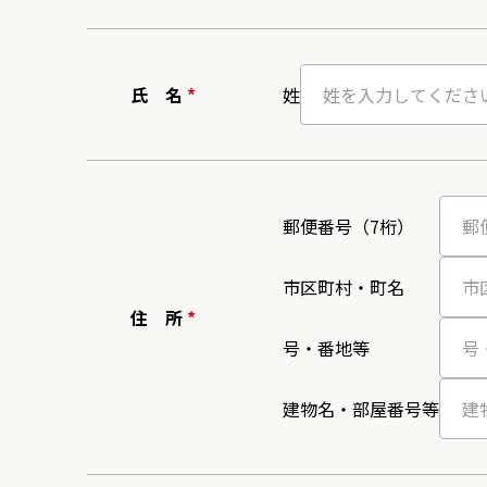
氏 名
*
姓
郵便番号（7桁）
市区町村・町名
住 所
*
号・番地等
建物名・部屋番号等